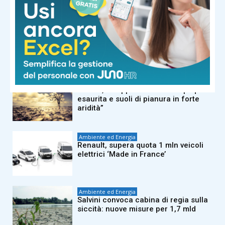
Ambiente ed Energia
Carburanti, Assogasliquidi-
Federchimica: “Con nuovo approccio
Ue Gpl e Gnl protagonisti”
Ambiente ed Energia
Siccità, Finapp: “Neve sulle Alpi quasi
esaurita e suoli di pianura in forte
aridità”
Ambiente ed Energia
Renault, supera quota 1 mln veicoli
elettrici ‘Made in France’
Ambiente ed Energia
Salvini convoca cabina di regia sulla
siccità: nuove misure per 1,7 mld