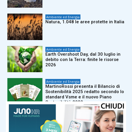
Ambiente ed Energia
Natura, 1.048 le aree protette in Italia
Ambiente ed Energia
Earth Overshoot Day, dal 30 luglio in
debito con la Terra: finite le risorse
2026
Ambiente ed Energia
MartinoRossi presenta il Bilancio di
Sostenibilità 2025 redatto secondo lo
standard Vsme e il nuovo Piano
Sostenibilità 2030
Ambiente ed Energia
Oropan, l’ad Forte: “Tra identità e
memoria il nostro pane viaggia in 26
paesi del mondo”