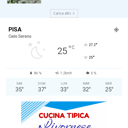
Carica altri
PISA
Cielo Sereno
°
27.2
°
C
25
°
25
86 %
1.2kmh
0 %
SAB
DOM
LUN
MAR
MER
35
°
37
°
33
°
32
°
25
°