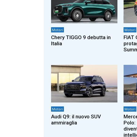
Motori
Motori
Chery TIGGO 9 debutta in
FIAT 
Italia
prota
Summ
Motori
Motori
Audi Q9: il nuovo SUV
Merc
ammiraglia
Polo:
diven
intell