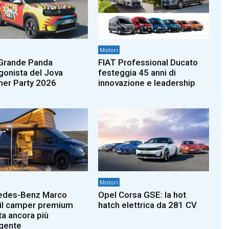
Motori
Grande Panda
FIAT Professional Ducato
gonista del Jova
festeggia 45 anni di
er Party 2026
innovazione e leadership
Motori
edes-Benz Marco
Opel Corsa GSE: la hot
 il camper premium
hatch elettrica da 281 CV
ta ancora più
igente