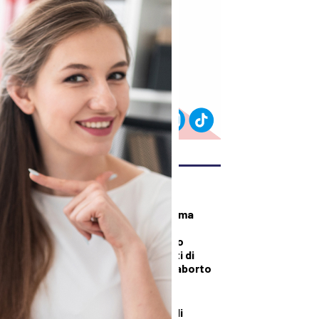
ULTIMI ARTICOLI
DEMOGRAFICA
“Sembra un problema
tecnico, ma è una
censura”: bloccato
l’accesso a due siti di
informazione sull’aborto
DALLA TOSCANA
Bruciano i boschi di