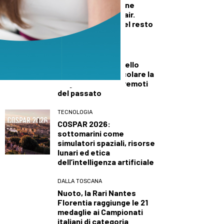
Firenzuola: in azione
elicotteri e Canadair.
Fiamme domate nel resto
della regione
TECNOLOGIA
Sviluppato un modello
bayesiano per calcolare la
magnitudo dei terremoti
del passato
TECNOLOGIA
COSPAR 2026:
sottomarini come
simulatori spaziali, risorse
lunari ed etica
dell’intelligenza artificiale
DALLA TOSCANA
Nuoto, la Rari Nantes
Florentia raggiunge le 21
medaglie ai Campionati
italiani di categoria