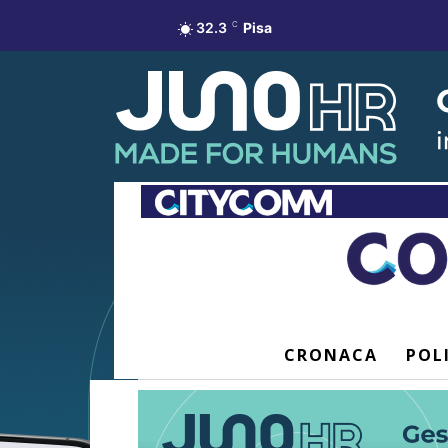
32.3
C
Pisa
CRONACA
POL