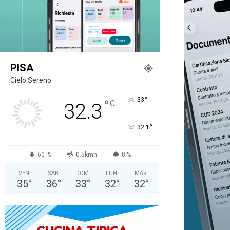
PISA
Cielo Sereno
°
33
°
C
32.3
°
32.1
60 %
0.5kmh
0 %
VEN
SAB
DOM
LUN
MAR
35
°
36
°
33
°
32
°
32
°