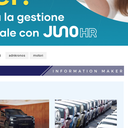
S
adnkronos
motori