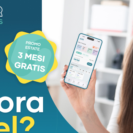
centivi statali ormai esauriti.
 un calo del 24,42%.
)