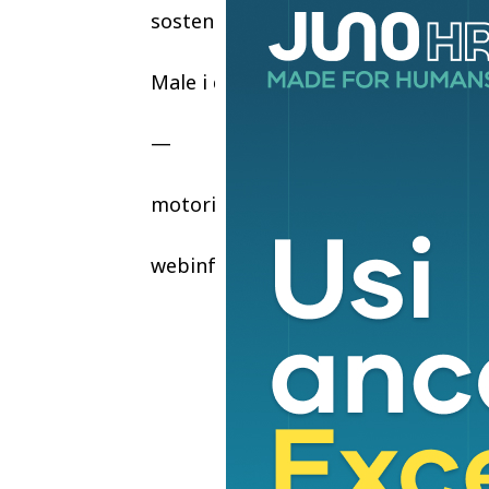
sostenuto anche dall’effetto degli in
Male i quadricicli che chiudono con
—
motori
webinfo@adnkronos.com (Web Info