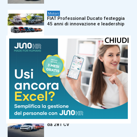
Motori
FIAT Professional Ducato festeggia
45 anni di innovazione e leadership
Motori
Audi Q9: il nuovo SUV ammiraglia
Motori
Mercedes-Benz Marco Polo: il
camper premium diventa ancora più
intelligente
Motori
Opel Corsa GSE: la hot hatch elettrica
da 281 CV