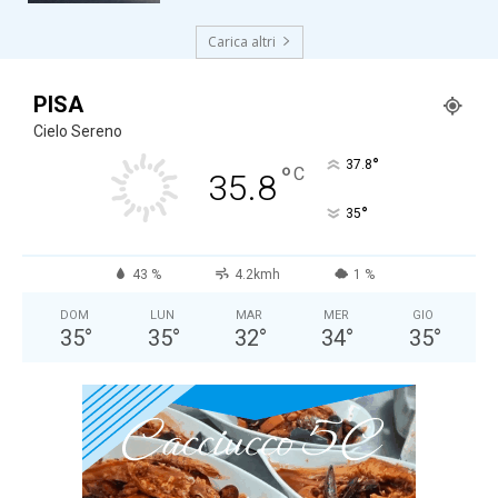
Carica altri
PISA
Cielo Sereno
°
37.8
°
C
35.8
°
35
43 %
4.2kmh
1 %
DOM
LUN
MAR
MER
GIO
35
°
35
°
32
°
34
°
35
°