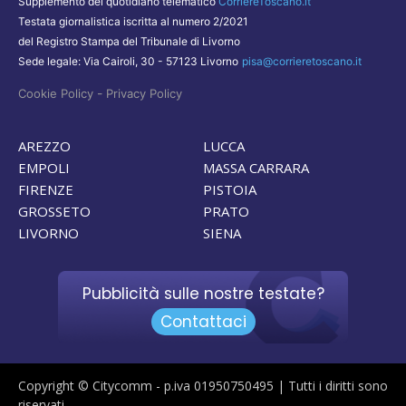
Supplemento del quotidiano telematico
CorriereToscano.it
Testata giornalistica iscritta al numero 2/2021
del Registro Stampa del Tribunale di Livorno
Sede legale: Via Cairoli, 30 - 57123 Livorno
pisa@corrieretoscano.it
-
Cookie Policy
Privacy Policy
AREZZO
LUCCA
EMPOLI
MASSA CARRARA
FIRENZE
PISTOIA
GROSSETO
PRATO
LIVORNO
SIENA
Pubblicità sulle nostre testate?
Contattaci
Copyright © Citycomm - p.iva 01950750495 | Tutti i diritti sono
riservati