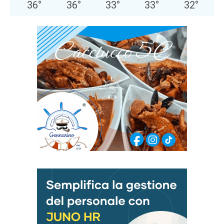
36
°
36
°
33
°
33
°
32
°