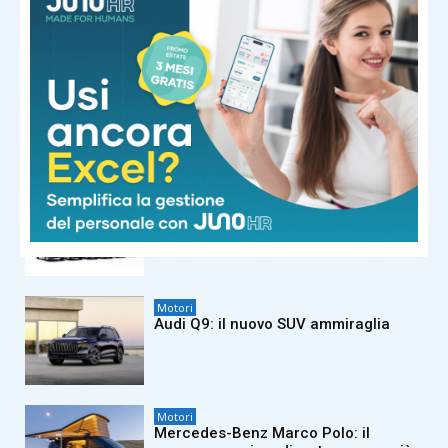
Motori
FIAT Grande Panda protagonista del
Jova Summer Party 2026
Motori
FIAT Professional Ducato festeggia
45 anni di innovazione e leadership
Motori
Audi Q9: il nuovo SUV ammiraglia
Motori
Mercedes-Benz Marco Polo: il