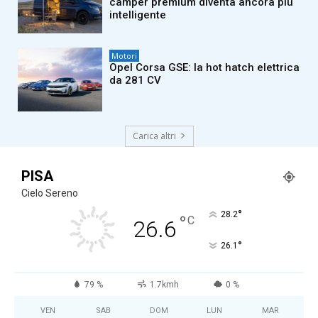
camper premium diventa ancora più
intelligente
Motori
Opel Corsa GSE: la hot hatch elettrica
da 281 CV
Carica altri
PISA
Cielo Sereno
°
28.2
°
C
26.6
°
26.1
79 %
1.7kmh
0 %
VEN
SAB
DOM
LUN
MAR