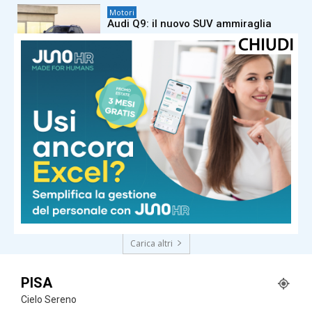
Motori
Audi Q9: il nuovo SUV ammiraglia
Motori
Mercedes-Benz Marco Polo: il
camper premium diventa ancora più
intelligente
Motori
Opel Corsa GSE: la hot hatch elettrica
da 281 CV
Carica altri
PISA
Cielo Sereno