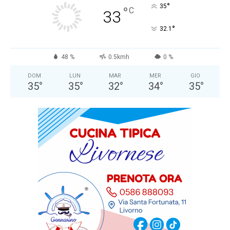
°
35
°
C
33
°
32.1
48 %
0.5kmh
0 %
DOM
LUN
MAR
MER
GIO
35
°
35
°
32
°
34
°
35
°