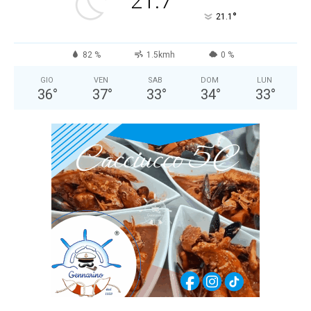
21.7
°
21.1
82 %
1.5kmh
0 %
GIO
VEN
SAB
DOM
LUN
36
°
37
°
33
°
34
°
33
°