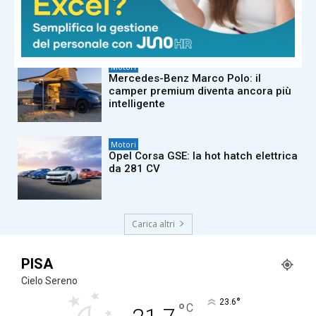
Audi Q9: il nuovo SUV ammiraglia
Motori
Mercedes-Benz Marco Polo: il
camper premium diventa ancora più
intelligente
Motori
Opel Corsa GSE: la hot hatch elettrica
da 281 CV
Carica altri
PISA
Cielo Sereno
°
23.6
°
C