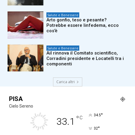
Salute e Benessere
Arto gonfio, teso e pesante?
Potrebbe essere linfedema, ecco
cos’è
Salute e Benessere
Ail rinnova il Comitato scientifico,
Corradini presidente e Locatelli tra i
componenti
Carica altri
PISA
Cielo Sereno
°
34.5
°
C
33.1
°
32