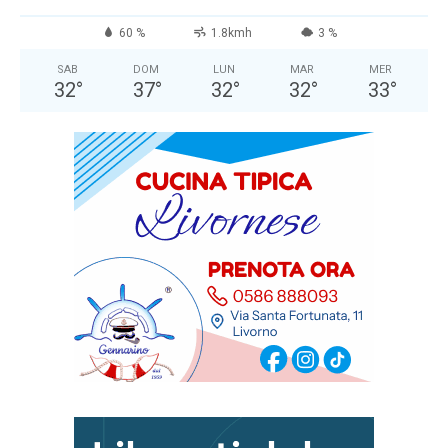
60 %
1.8kmh
3 %
SAB
DOM
LUN
MAR
MER
32
°
37
°
32
°
32
°
33
°