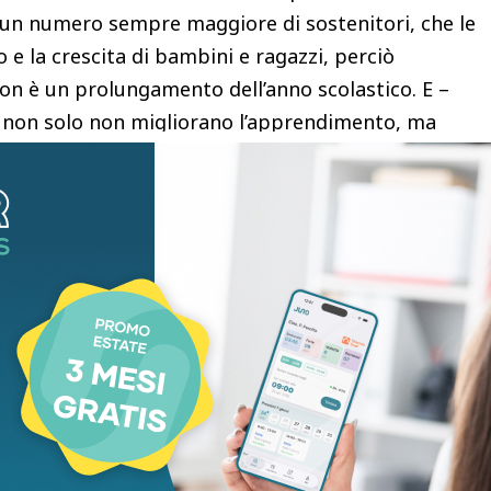
 un numero sempre maggiore di sostenitori, che le
 e la crescita di bambini e ragazzi, perciò
non è un prolungamento dell’anno scolastico. E –
vi non solo non migliorano l’apprendimento, ma
sere psicofisico dei bambini e degli adolescenti”
riodo come una pausa in cui coltivare
 le esperienze in famiglia e la socializzazione con i
rto – che è anche il fondatore e coordinatore delle
e viene attribuito ogni anno alle spiagge a misura
 – “le vacanze sono proprio una necessità
a stanchezza accumulata dopo mesi di attività
 recupero rendono l’estate un periodo in cui la
 allo studio strutturato – avverte – La