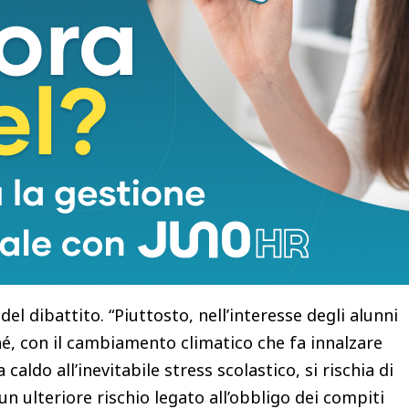
imento cala, e ciò che dovrebbe essere un momento
pimento formale, spesso vissuto con frustrazione.
per bambini e adolescenti, lo dimostrano i
 sua privazione, come avvenne al tempo del Covid”,
us in tempi di lockdown le scuole dovettero
“Ma la scuola fa bene nelle dosi giuste e al
icine. Studiare è fondamentale – puntualizza
porta comunque fatica, perciò si tratta di uno
cuperare facendo altro per alcuni mesi”.
ce “contrario a un accorciamento delle vacanze
del dibattito. “Piuttosto, nell’interesse degli alunni
é, con il cambiamento climatico che fa innalzare
aldo all’inevitabile stress scolastico, si rischia di
un ulteriore rischio legato all’obbligo dei compiti