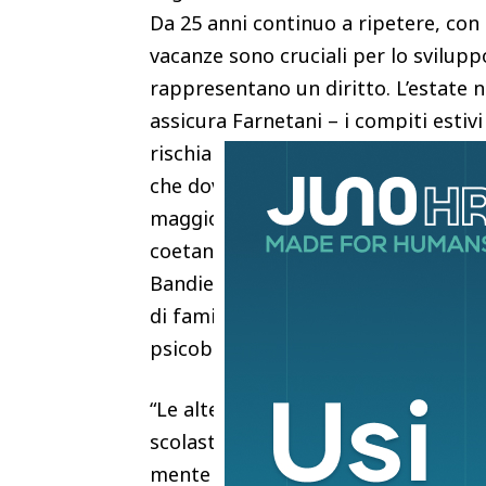
Da 25 anni continuo a ripetere, con
vacanze sono cruciali per lo sviluppo
rappresentano un diritto. L’estate 
assicura Farnetani – i compiti esti
rischiano di compromettere il benes
che dovrebbero sfruttare questo pe
maggiormente la vita all’aria aperta,
coetanei. In altre parole, per l’espe
Bandiere verdi, il riconoscimento ch
di famiglie selezionate dai pediatri
psicobiologica”.
“Le alte temperature, la fisiologic
scolastica e la naturale esigenza di
mente dei bambini non è predisposta