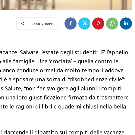
Condividere
canze. Salvate l’estate degli studenti”. E’ l’appello
 alle famiglie. Una ‘crociata’ – quella contro le
e bianco conduce ormai da molto tempo. Laddove
ori è a sposare una sorta di “disobbedienza civile”:
Salute, “non far svolgere agli alunni i compiti
on una loro giustificazione firmata da trasmettere
e le ragioni di libri e quaderni chiusi nella bella
si riaccende il dibattito sui compiti delle vacanze.