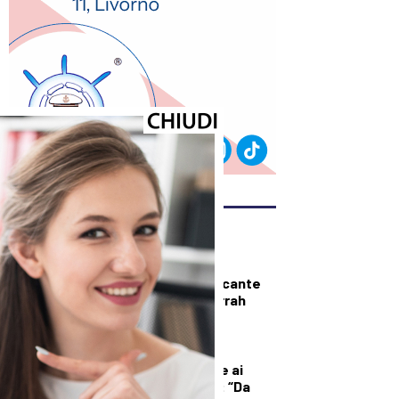
ULTIMI ARTICOLI
SPORT
Pisa, preso l’attaccante
esterno Ichem Ferrah
DEMOGRAFICA
Licia Colò risponde ai
commenti sull’età: “Da