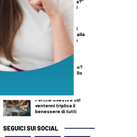
quando è un’offesa?”
(solo per le donne)
DALLA TOSCANA
Un’altra giornata di
incendi di bosco, dalla
Toscana al Mugello
DEMOGRAFICA
Testosterone e
spermatozoi in calo?
Cosa c’è di vero nello
“Spermageddon”
DEMOGRAFICA
Perché investire sui
ventenni triplica il
benessere di tutti
SEGUICI SUI SOCIAL