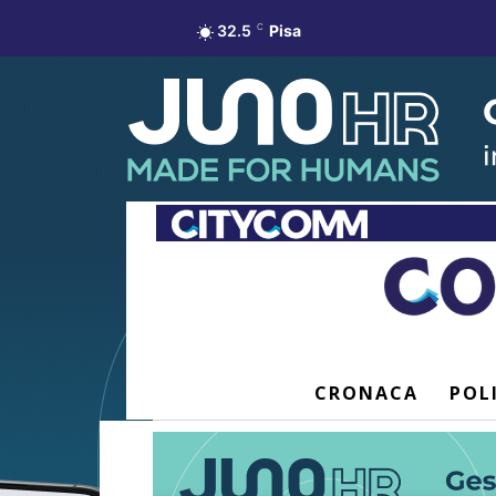
32.5
C
Pisa
CRONACA
POL