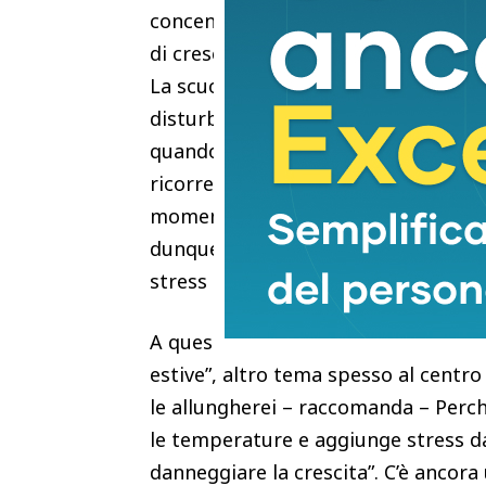
concentrazione diminuisce, il rend
di crescita si trasforma in un adem
La scuola è un elemento essenziale 
disturbi psicologici provocati dalla
quando per fermare la corsa del vir
ricorrere alla didattica a distanza. 
momento giusto, un po’ come le med
dunque l’esperto – ma imparare com
stress da cui gli alunni possono re
A questo proposito, Farnetani si di
estive”, altro tema spesso al centro 
le allungherei – raccomanda – Perch
le temperature e aggiunge stress da c
danneggiare la crescita”. C’è ancora 