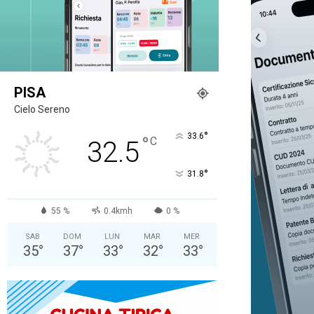
PISA
Cielo Sereno
°
33.6
°
C
32.5
°
31.8
55 %
0.4kmh
0 %
SAB
DOM
LUN
MAR
MER
35
°
37
°
33
°
32
°
33
°