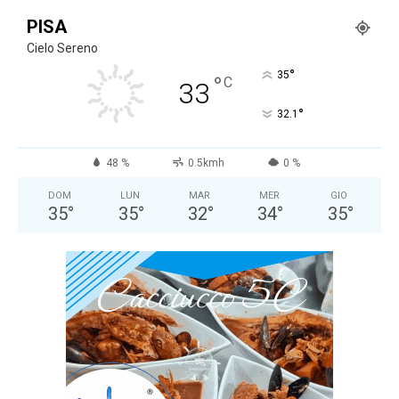
PISA
Cielo Sereno
°
35
°
C
33
°
32.1
48 %
0.5kmh
0 %
DOM
LUN
MAR
MER
GIO
35
°
35
°
32
°
34
°
35
°