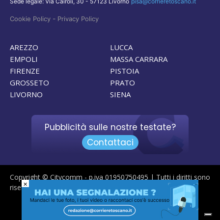
Sede legale: Via Cairoli, 30 - 57123 Livorno
pisa@corrieretoscano.it
-
Cookie Policy
Privacy Policy
AREZZO
LUCCA
EMPOLI
MASSA CARRARA
FIRENZE
PISTOIA
GROSSETO
PRATO
LIVORNO
SIENA
Pubblicità sulle nostre testate?
Contattaci
Copyright © Citycomm - p.iva 01950750495 | Tutti i diritti sono
×
riservati