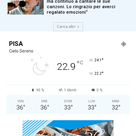
ma continuo a cantare le sue
canzoni. Lo ringrazio per averci
regalato emozioni”
Carica altri
PISA
Cielo Sereno
°
24.1
°
C
22.9
°
22.2
90 %
1.6kmh
0 %
VEN
SAB
DOM
LUN
MAR
36
°
36
°
33
°
33
°
32
°