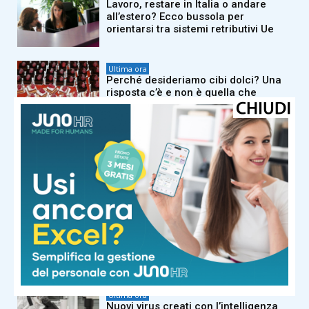
Lavoro, restare in Italia o andare
all’estero? Ecco bussola per
orientarsi tra sistemi retributivi Ue
Ultima ora
Perché desideriamo cibi dolci? Una
risposta c’è e non è quella che
immagini
Ultima ora
Caldo africano, tregua vicina? Nel
weekend scendono i bollini rossi,
sabato allerta in 21 città
Ultima ora
Ossa fragili dopo i 30 anni? Ecco i
cibi che possono fare davvero la
differenza
Ultima ora
Nuovi virus creati con l’intelligenza