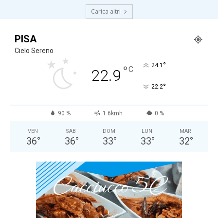
Carica altri
PISA
Cielo Sereno
°
24.1
°
C
22.9
°
22.2
90 %
1.6kmh
0 %
VEN
SAB
DOM
LUN
MAR
36
°
36
°
33
°
33
°
32
°