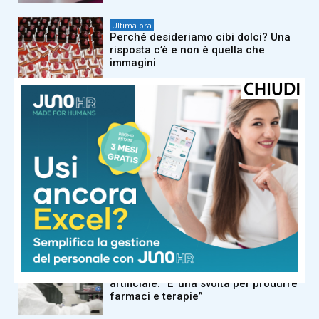
Ultima ora
Perché desideriamo cibi dolci? Una
risposta c’è e non è quella che
immagini
Ultima ora
Caldo africano, tregua vicina? Nel
weekend scendono i bollini rossi,
sabato allerta in 21 città
Ultima ora
Ossa fragili dopo i 30 anni? Ecco i
cibi che possono fare davvero la
differenza
Ultima ora
Nuovi virus creati con l’intelligenza
artificiale: “E’ una svolta per produrre
farmaci e terapie”