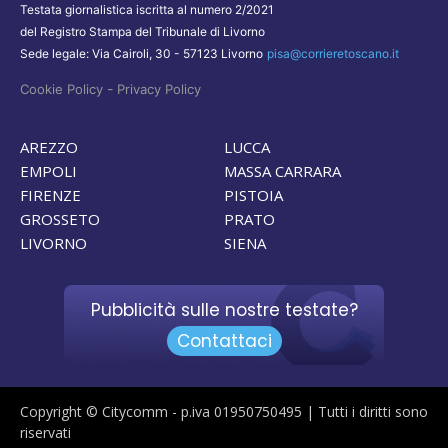
Testata giornalistica iscritta al numero 2/2021
del Registro Stampa del Tribunale di Livorno
Sede legale: Via Cairoli, 30 - 57123 Livorno
pisa@corrieretoscano.it
-
Cookie Policy
Privacy Policy
AREZZO
LUCCA
EMPOLI
MASSA CARRARA
FIRENZE
PISTOIA
GROSSETO
PRATO
LIVORNO
SIENA
Pubblicità sulle nostre testate?
Contattaci
Copyright © Citycomm - p.iva 01950750495 | Tutti i diritti sono
riservati