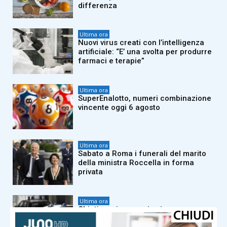
differenza
Ultima ora
Nuovi virus creati con l’intelligenza
artificiale: “E’ una svolta per produrre
farmaci e terapie”
Ultima ora
SuperEnalotto, numeri combinazione
vincente oggi 6 agosto
Ultima ora
Sabato a Roma i funerali del marito
della ministra Roccella in forma
privata
Ultima ora
Chieti, anziana uccisa in casa:
arrestato il nipote