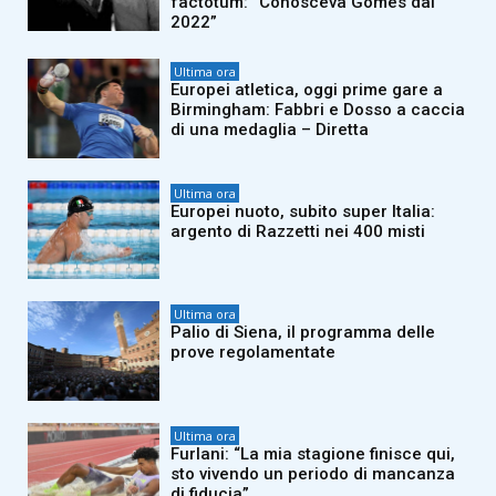
factotum: “Conosceva Gomes dal
2022”
Ultima ora
Europei atletica, oggi prime gare a
Birmingham: Fabbri e Dosso a caccia
di una medaglia – Diretta
Ultima ora
Europei nuoto, subito super Italia:
argento di Razzetti nei 400 misti
Ultima ora
Palio di Siena, il programma delle
prove regolamentate
Ultima ora
Furlani: “La mia stagione finisce qui,
sto vivendo un periodo di mancanza
di fiducia”