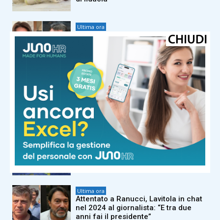
Ultima ora
Salvini contestato al concerto per De
Andrè, la replica e l’attacco della
nipote Alice: “Mio nonno gli avrebbe
chiesto che cosa ci faceva lì”
Ultima ora
Sinner ‘al lavoro’ dopo l’infortunio:
agli Us Open per battere (anche) la
scaramanzia
Ultima ora
Maltempo, allerta meteo gialla per
temporali martedì 11 agosto: la
mappa delle 5 regioni a rischio
Ultima ora
Attentato a Ranucci, Lavitola in chat
nel 2024 al giornalista: “E tra due
anni fai il presidente”