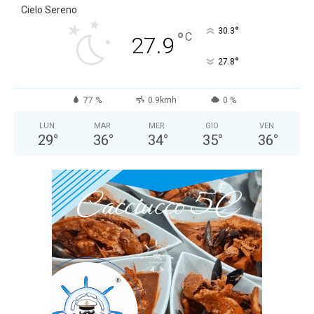
Cielo Sereno
°
30.3
°
C
27.9
°
27.8
77 %
0.9kmh
0 %
LUN
MAR
MER
GIO
VEN
29
°
36
°
34
°
35
°
36
°