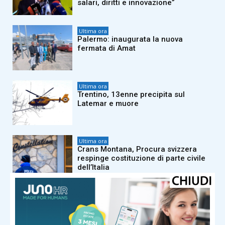
salari, diritti e innovazione”
Ultima ora
Palermo: inaugurata la nuova
fermata di Amat
Ultima ora
Trentino, 13enne precipita sul
Latemar e muore
Ultima ora
Crans Montana, Procura svizzera
respinge costituzione di parte civile
dell’Italia
Ultima ora
Covid, Senato Usa dichiara Fauci
colpevole di oltraggio al Congresso