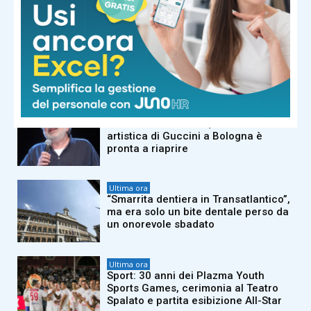
Ultima ora
Carolina Marconi, la corsa al pronto
soccorso: “Certe paure non vanno
mai via”
Ultima ora
L’Osteria delle Dame, la ‘casa’
artistica di Guccini a Bologna è
pronta a riaprire
Ultima ora
“Smarrita dentiera in Transatlantico”,
ma era solo un bite dentale perso da
un onorevole sbadato
Ultima ora
Sport: 30 anni dei Plazma Youth
Sports Games, cerimonia al Teatro
Spalato e partita esibizione All-Star