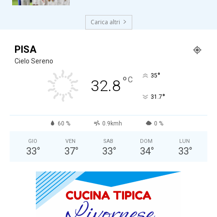
Carica altri
PISA
Cielo Sereno
°
35
°
C
32.8
°
31.7
60 %
0.9kmh
0 %
GIO
VEN
SAB
DOM
LUN
33
°
37
°
33
°
34
°
33
°