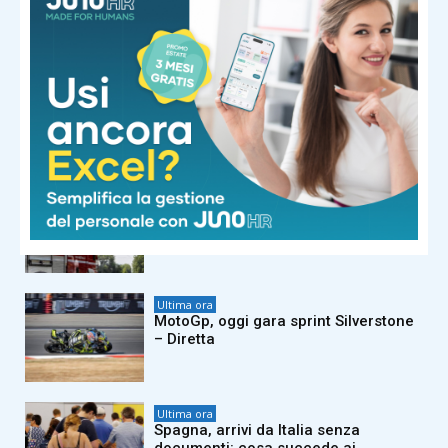
Litoranea e fugge: denunciato
51enne
Ultima ora
Ceccon torna a Parigi due anni dopo
l’oro olimpico (e le dormite sui prati):
“Stavolta stanza ok”
Ultima ora
Roma, in fiamme cabina elettrica nel
reparto dialisi del Gemelli: pazienti
evacuati
Ultima ora
MotoGp, oggi gara sprint Silverstone
– Diretta
Ultima ora
Spagna, arrivi da Italia senza