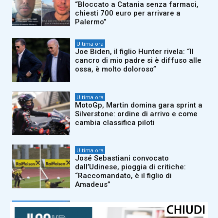
“Bloccato a Catania senza farmaci,
chiesti 700 euro per arrivare a
Palermo”
Ultima ora
Joe Biden, il figlio Hunter rivela: “Il
cancro di mio padre si è diffuso alle
ossa, è molto doloroso”
Ultima ora
MotoGp, Martin domina gara sprint a
Silverstone: ordine di arrivo e come
cambia classifica piloti
Ultima ora
José Sebastiani convocato
dall’Udinese, pioggia di critiche:
“Raccomandato, è il figlio di
Amadeus”
Ultima ora
Ostia, investe ciclista sulla via