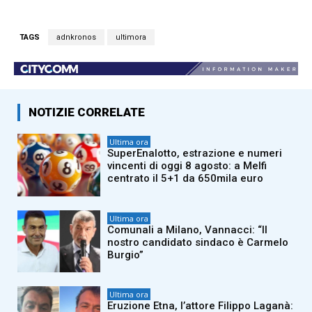
TAGS
adnkronos
ultimora
NOTIZIE CORRELATE
Ultima ora
SuperEnalotto, estrazione e numeri
vincenti di oggi 8 agosto: a Melfi
centrato il 5+1 da 650mila euro
Ultima ora
Comunali a Milano, Vannacci: “Il
nostro candidato sindaco è Carmelo
Burgio”
Ultima ora
Eruzione Etna, l’attore Filippo Laganà: