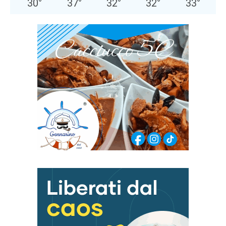
30
°
37
°
32
°
32
°
33
°