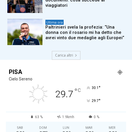
documenti: cosa succede ai
viaggiatori
Ultima ora
Paltrinieri svela la profezia: “Una
donna con il rosario mi ha detto che
avrei vinto due medaglie agli Europei”
Carica altri
PISA
Cielo Sereno
°
30.1
°
C
29.7
°
29.7
63 %
1.9kmh
0 %
SAB
DOM
LUN
MAR
MER