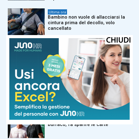
Ultima ora
Bambino non vuole di allacciarsi la
cintura prima del decollo, volo
cancellato
Ultima ora
Sinner salta il Masters 1000 di
Cincinnati: “Problema al ginocchio
destro”
Ultima ora
Furgone con braccianti a bordo si
ribalta nel Foggiano, un morto e 7
feriti
Ultima ora
L’aneddoto di Cahill: “Sinner bara a
burraco, fa sparire le carte”