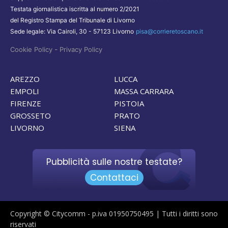
Testata giornalistica iscritta al numero 2/2021
del Registro Stampa del Tribunale di Livorno
Sede legale: Via Cairoli, 30 - 57123 Livorno
pisa@corrieretoscano.it
-
Cookie Policy
Privacy Policy
AREZZO
LUCCA
EMPOLI
MASSA CARRARA
FIRENZE
PISTOIA
GROSSETO
PRATO
LIVORNO
SIENA
Pubblicità sulle nostre testate?
Contattaci
Copyright © Citycomm - p.iva 01950750495 | Tutti i diritti sono
riservati