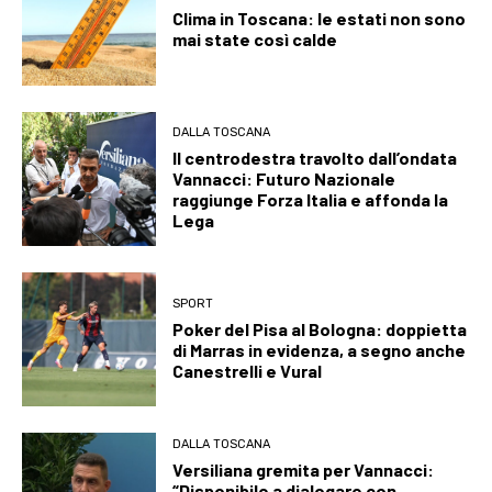
Clima in Toscana: le estati non sono
mai state così calde
DALLA TOSCANA
Il centrodestra travolto dall’ondata
Vannacci: Futuro Nazionale
raggiunge Forza Italia e affonda la
Lega
SPORT
Poker del Pisa al Bologna: doppietta
di Marras in evidenza, a segno anche
Canestrelli e Vural
DALLA TOSCANA
Versiliana gremita per Vannacci:
“Disponibile a dialogare con