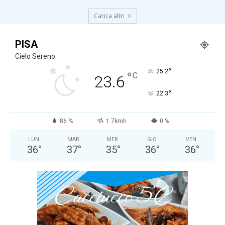
Carica altri
PISA
Cielo Sereno
°
25.2
°
C
23.6
°
22.3
86 %
1.7kmh
0 %
LUN
MAR
MER
GIO
VEN
36
°
37
°
35
°
36
°
36
°