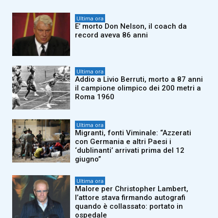
Ultima ora
E’ morto Don Nelson, il coach da
record aveva 86 anni
Ultima ora
Addio a Livio Berruti, morto a 87 anni
il campione olimpico dei 200 metri a
Roma 1960
Ultima ora
Migranti, fonti Viminale: “Azzerati
con Germania e altri Paesi i
‘dublinanti’ arrivati prima del 12
giugno”
Ultima ora
Malore per Christopher Lambert,
l’attore stava firmando autografi
quando è collassato: portato in
ospedale