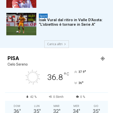
Sport
Isak Vural dal ritiro in Valle D’Aosta:
“L’obiettivo è tornare in Serie A”
Carica altri
PISA
Cielo Sereno
°
37.9
°
C
36.8
°
36
42 %
0.5kmh
0 %
DOM
LUN
MAR
MER
GIO
36
°
35
°
32
°
34
°
35
°