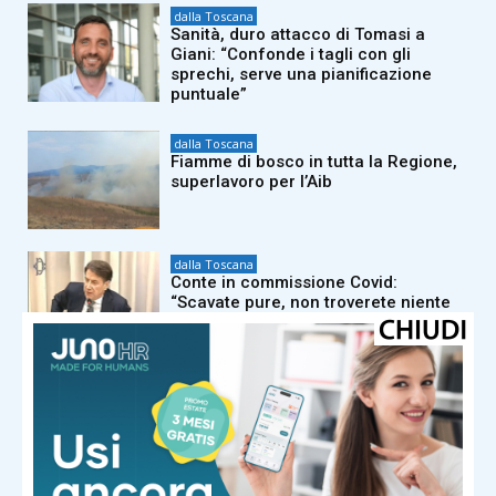
dalla Toscana
Sanità, duro attacco di Tomasi a
Giani: “Confonde i tagli con gli
sprechi, serve una pianificazione
puntuale”
dalla Toscana
Fiamme di bosco in tutta la Regione,
superlavoro per l’Aib
dalla Toscana
Conte in commissione Covid:
“Scavate pure, non troverete niente
di illecito su di me. Meloni mi diede
del criminale”
dalla Toscana
La composizione dei gironi di Serie D:
tutti i derby regionali del Girone E e le
avversarie di Pistoiese e Pontedera