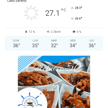
Cielo Sereno
°
28.3
°
C
27.1
°
26.6
72 %
2.2kmh
0 %
DOM
LUN
MAR
MER
GIO
36
°
35
°
32
°
34
°
36
°