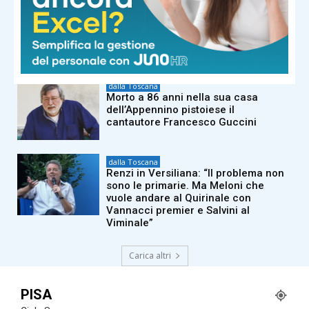
dalla Toscana
Il Sangiovese in Canada: il Consorzio
Chianti vola in Nordamerica per
formare gli esperti del settore
dalla Toscana
Morto a 86 anni nella sua casa
dell’Appennino pistoiese il
cantautore Francesco Guccini
dalla Toscana
Renzi in Versiliana: “Il problema non
sono le primarie. Ma Meloni che
vuole andare al Quirinale con
Vannacci premier e Salvini al
Viminale”
Carica altri
PISA