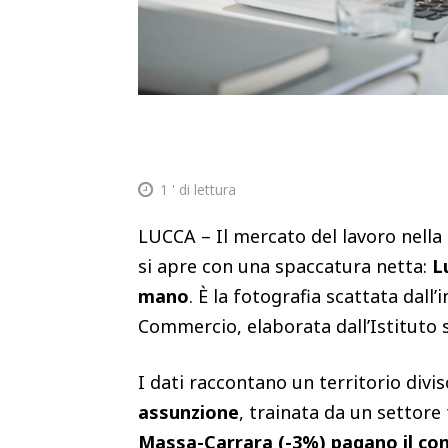
1
' di lettura
LUCCA – Il mercato del lavoro nella
si apre con una spaccatura netta:
L
mano
. È la fotografia scattata dal
Commercio, elaborata dall’Istituto st
I dati raccontano un territorio divi
assunzione
, trainata da un settore 
Massa-Carrara (-3%) pagano il cont