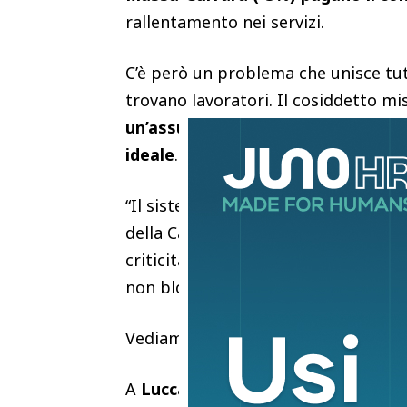
rallentamento nei servizi.
C’è però un problema che unisce tutt
trovano lavoratori. Il cosiddetto m
un’assunzione su due (circa il 50%)
ideale
. Mancano le competenze, manc
“Il sistema produttivo si muove a ri
della Camera di Commercio – ma la d
criticità stabile, che anzi peggiora 
non bloccare lo sviluppo”.
Vediamo i dati provincia per provinc
A
Lucca
il clima è di fiducia. Le i