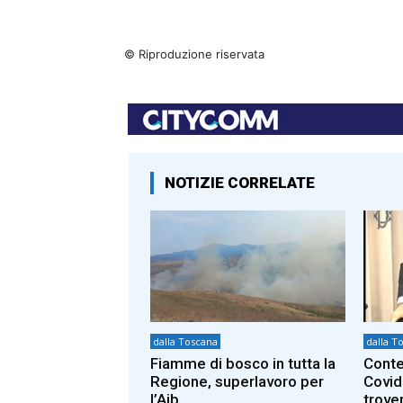
© Riproduzione riservata
NOTIZIE CORRELATE
dalla Toscana
dalla T
Fiamme di bosco in tutta la
Conte
Regione, superlavoro per
Covid
l’Aib
trover