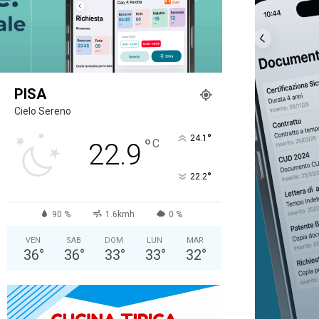
PISA
Cielo Sereno
°
24.1
°
C
22.9
°
22.2
90 %
1.6kmh
0 %
VEN
SAB
DOM
LUN
MAR
36
°
36
°
33
°
33
°
32
°