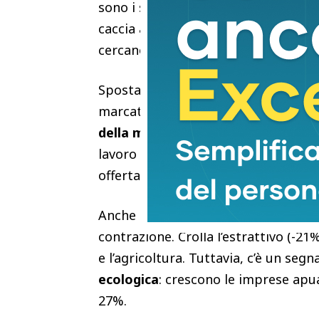
sono i servizi (+7%) e l’agricoltura 
caccia ai talenti si è affinata:
la rich
cercano competenze tecniche, ma pre
Spostandosi a
Pisa
, lo scenario cam
marcata. Soffre l’industria (-12%), 
della metalmeccanica
. Anche il co
lavoro tocca il suo apice: Pisa ha l
offerta, con il
52% delle posizioni dif
Anche
Massa-Carrara
segna il pass
contrazione. Crolla l’estrattivo (-21
e l’agricoltura. Tuttavia, c’è un seg
ecologica
: crescono le imprese apu
27%.