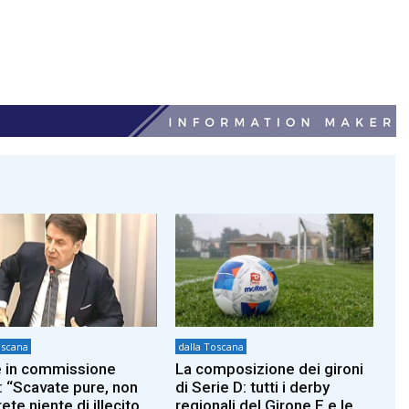
oscana
dalla Toscana
 in commissione
La composizione dei gironi
: “Scavate pure, non
di Serie D: tutti i derby
ete niente di illecito
regionali del Girone E e le