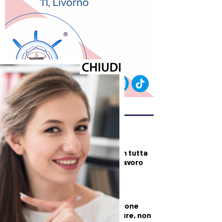
ULTIMI ARTICOLI
DALLA TOSCANA
Fiamme di bosco in tutta
la Regione, superlavoro
per l’Aib
DALLA TOSCANA
Conte in commissione
Covid: “Scavate pure, non