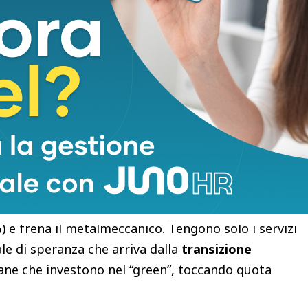
(+17%), mentre l’industria cala leggermente. Qui la
iesta di diplomati ITS è raddoppiata
. Le aziende
miano soprattutto la flessibilità.
bia. Con 36.220 ingressi previsti, la flessione è
colpita duramente dalla
crisi della moda (-18%) e
mmercio respira a fatica. Qui il paradosso del
a maglia nera per il disallineamento tra domanda e
ficili da coprire
.
o. Le 15.060 assunzioni stimate confermano una
%) e frena il metalmeccanico. Tengono solo i servizi
nale di speranza che arriva dalla
transizione
ane che investono nel “green”, toccando quota