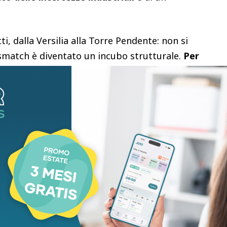
i, dalla Versilia alla Torre Pendente: non si
ismatch è diventato un incubo strutturale.
Per
, le aziende faticano a trovare il candidato
ano i profili tecnici.
tmi diversi – spiega
Valter Tamburini
, presidente
ifficoltà nel reperire personale è ormai una
sulla costa. Colmare questo divario è essenziale per
ia.
mprese prevedono
40.200 nuovi ingressi
. A spingere