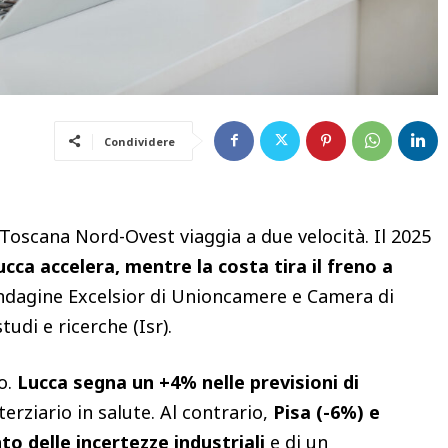
Condividere
 Toscana Nord-Ovest viaggia a due velocità. Il 2025
ucca accelera, mentre la costa tira il freno a
l’indagine Excelsior di Unioncamere e Camera di
udi e ricerche (Isr).
so.
Lucca segna un +4% nelle previsioni di
terziario in salute. Al contrario,
Pisa (-6%) e
o delle incertezze industriali
e di un