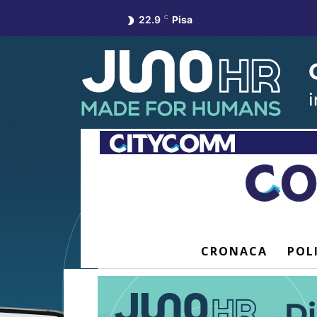
22.9
C
Pisa
CRONACA
POL