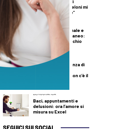
troverete niente di
illecito su di me. Meloni mi
diede del criminale”
DEMOGRAFICA
Pillola, anello vaginale e
impianto sottocutaneo:
l’allerta Aifa sul rischio
meningioma
DEMOGRAFICA
Culle vuote e assenza di
medici: muore una
neonata perché “non c’è il
dottore”
DEMOGRAFICA
Baci, appuntamenti e
delusioni: ora l’amore si
misura su Excel
SEGUICI SUI SOCIAL