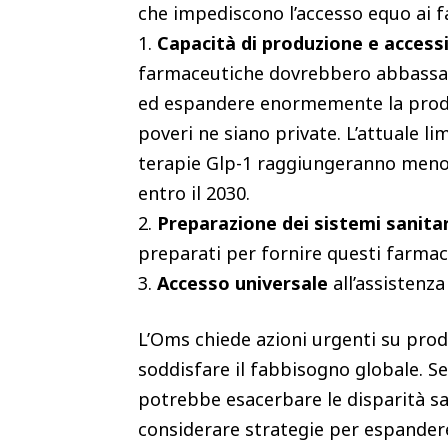
che impediscono l’accesso equo ai fa
1.
Capacità di produzione e access
farmaceutiche dovrebbero abbassar
ed espandere enormemente la produz
poveri ne siano private. L’attuale li
terapie Glp-1 raggiungeranno meno 
entro il 2030.
2.
Preparazione dei sistemi sanitar
preparati per fornire questi farmaci
3.
Accesso universale
all’assistenza
L’Oms chiede azioni urgenti su prod
soddisfare il fabbisogno globale. Se
potrebbe esacerbare le disparità san
considerare strategie per espandere l