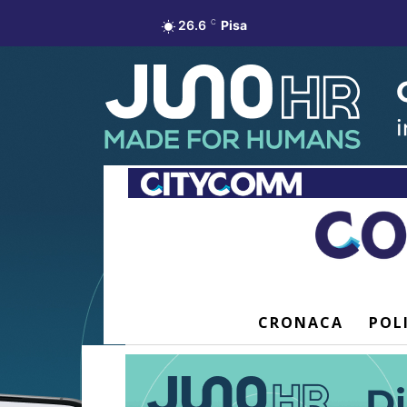
26.6
C
Pisa
CRONACA
POL