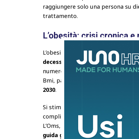
raggiungere solo una persona su die
trattamento.
L’obesità: crisi cronica e
L’obesità è un problema sanitario g
decessi in tutto il mondo nel 2024
numero di persone obese, cioè colo
Bmi, pari o superiore a 30, raddop
2030
.
Si stima che i costi economici global
complicazioni raggiungeranno i 3.000 
L’Oms, rispondendo alle richieste d
guida globale sull’uso delle terapi