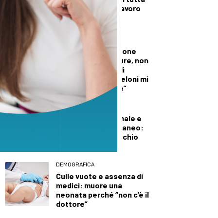
la Regione, superlavoro
per l’Aib
DALLA TOSCANA
Conte in commissione
Covid: “Scavate pure, non
troverete niente di
illecito su di me. Meloni mi
diede del criminale”
DEMOGRAFICA
Pillola, anello vaginale e
impianto sottocutaneo:
l’allerta Aifa sul rischio
meningioma
DEMOGRAFICA
Culle vuote e assenza di
medici: muore una
neonata perché “non c’è il
dottore”