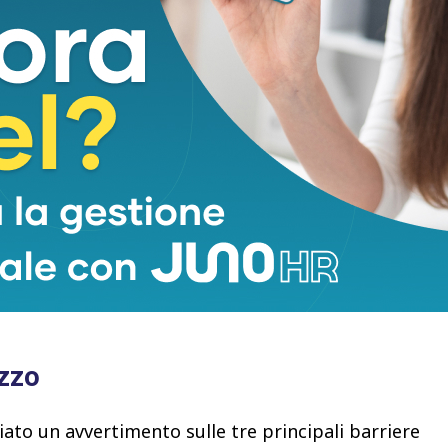
, ma come
una malattia cronica complessa
,
 cure a vita.
dottor Tedros Adhanom Ghebreyesus, ha dichiarato
olvere la crisi sanitaria globale, ma le terapie Glp-
 a superare l’obesità e a ridurne i danni associati.
, semaglutide e tirzepatide) sono emersi come
re l’obesità, le sue complicazioni e le comorbilità
ente evidenza che i Glp-1 possono
ridurre il rischio
atali
, come infarti, ictus,
diabete di tipo 2
,
ttie renali e arteriose.
ezzo
ciato un avvertimento sulle tre principali barriere