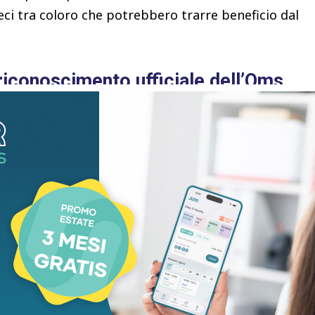
ci tra coloro che potrebbero trarre beneficio dal
 riconoscimento ufficiale dell’Oms
lobale che è stato associato a
3,7 milioni di
. Senza un intervento deciso, si prevede che il
ro che posseggono un indice di massa corporea,
pierà, passando da
1 miliardo a 2 miliardi entro il
i legati a questa condizione e alle sue
miliardi di dollari all’anno entro la stessa data.
egli Stati membri, ha pubblicato
la sua prima linea
e Glp-1
, riconoscendo l’obesità non più come una