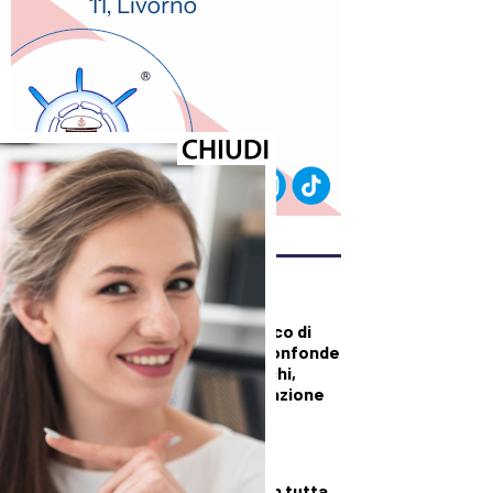
ULTIMI ARTICOLI
DALLA TOSCANA
Sanità, duro attacco di
Tomasi a Giani: “Confonde
i tagli con gli sprechi,
serve una pianificazione
puntuale”
DALLA TOSCANA
Fiamme di bosco in tutta