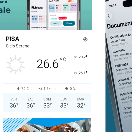
PISA
Cielo Sereno
°
28.2
°
C
26.6
°
26.1
79 %
1.7kmh
0 %
VEN
SAB
DOM
LUN
MAR
36
°
36
°
33
°
33
°
32
°