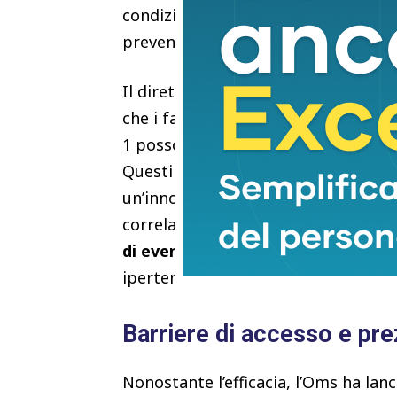
condizione legata allo stile di vita
prevenibile e trattabile che richiede
Il direttore generale dell’Oms, il 
che i farmaci da soli non possano ris
1 possono aiutare milioni di persone
Questi farmaci (inclusi liraglutide
un’innovazione cruciale per affronta
correlate. L’Oms ha notato la cresc
di eventi gravi e potenzialmente f
ipertensione, colesterolo alto e mala
Barriere di accesso e pr
Nonostante l’efficacia, l’Oms ha lan