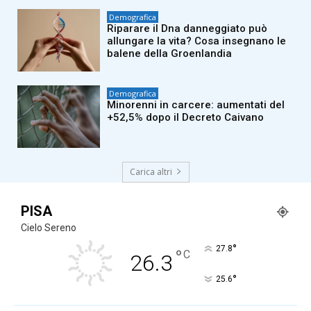
Demografica
Riparare il Dna danneggiato può
allungare la vita? Cosa insegnano le
balene della Groenlandia
Demografica
Minorenni in carcere: aumentati del
+52,5% dopo il Decreto Caivano
Carica altri
PISA
Cielo Sereno
°
27.8
°
C
26.3
°
25.6