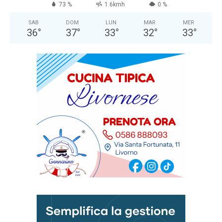
73 %
1.6kmh
0 %
SAB
DOM
LUN
MAR
MER
36
°
37
°
33
°
32
°
33
°