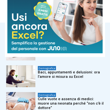
TAGS
demografica
NOTIZIE CORRELATE
Demografica
Pillola, anello vaginale e impianto
sottocutaneo: l’allerta Aifa sul rischio
meningioma
Demografica
Baci, appuntamenti e delusioni: ora
l’amore si misura su Excel
Demografica
Culle vuote e assenza di medici:
muore una neonata perché “non c’è il
dottore”