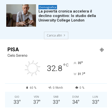
Demografica
La povertà cronica accelera il
declino cognitivo: lo studio della
University College London
Carica altri
PISA
Cielo Sereno
°
35
°
C
32.8
°
31.7
60 %
0.9kmh
0 %
GIO
VEN
SAB
DOM
LUN
33
°
37
°
33
°
34
°
33
°