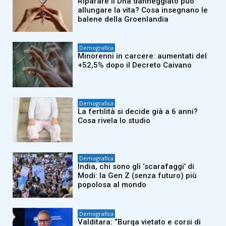
Riparare il Dna danneggiato può
allungare la vita? Cosa insegnano le
balene della Groenlandia
Demografica
Minorenni in carcere: aumentati del
+52,5% dopo il Decreto Caivano
Demografica
La fertilità si decide già a 6 anni?
Cosa rivela lo studio
Demografica
India, chi sono gli ‘scarafaggi’ di
Modi: la Gen Z (senza futuro) più
popolosa al mondo
Demografica
Valditara: “Burqa vietato e corsi di