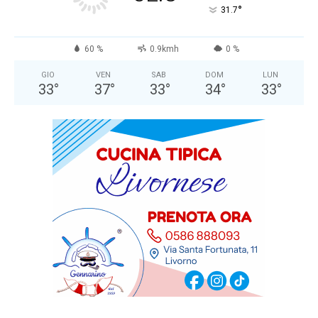
°
31.7
60 %
0.9kmh
0 %
GIO
VEN
SAB
DOM
LUN
33
°
37
°
33
°
34
°
33
°