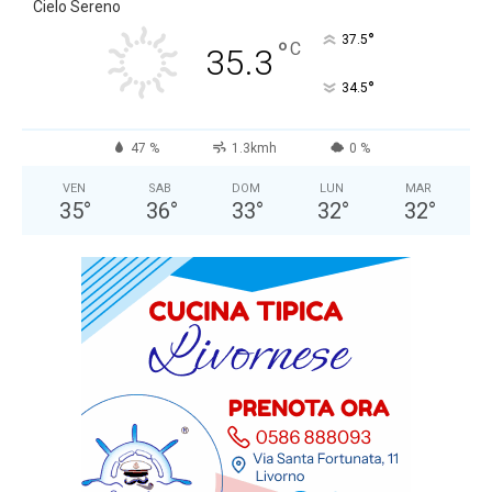
Cielo Sereno
°
37.5
°
C
35.3
°
34.5
47 %
1.3kmh
0 %
VEN
SAB
DOM
LUN
MAR
35
°
36
°
33
°
32
°
32
°