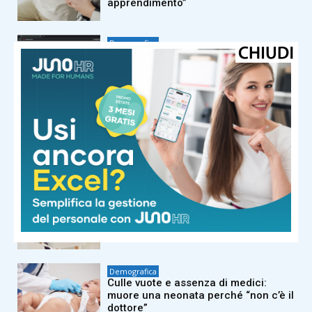
apprendimento”
Demografica
“Sembra un problema tecnico, ma è
una censura”: bloccato l’accesso a
due siti di informazione sull’aborto
Demografica
Pillola, anello vaginale e impianto
sottocutaneo: l’allerta Aifa sul rischio
meningioma
Demografica
Baci, appuntamenti e delusioni: ora
l’amore si misura su Excel
Demografica
Culle vuote e assenza di medici:
muore una neonata perché “non c’è il
dottore”