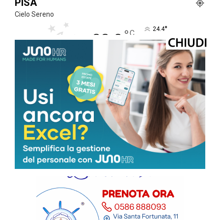
PISA
Cielo Sereno
°
24.4
°
C
23.8
°
22.8
81 %
2kmh
2 %
SAB
DOM
LUN
MAR
MER
36
°
37
°
33
°
32
°
33
°