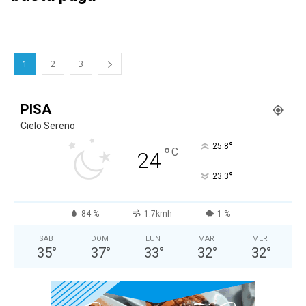
1
2
3
PISA
Cielo Sereno
°
25.8
°
C
24
°
23.3
84 %
1.7kmh
1 %
SAB
DOM
LUN
MAR
MER
35
°
37
°
33
°
32
°
32
°