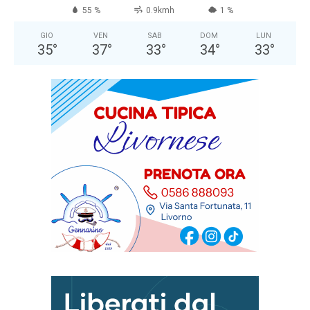
55 %
0.9kmh
1 %
GIO
VEN
SAB
DOM
LUN
35
°
37
°
33
°
34
°
33
°