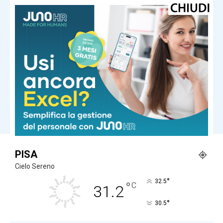
Finanza
Bce: David (Candriam), ‘Eurozona
debole, rischio recessione’
Finanza
Bce, esperti avvertono: “Eurozona
debole, c’è rischio recessione”
Carica altri
PISA
Cielo Sereno
°
32.5
°
C
31.2
°
30.5