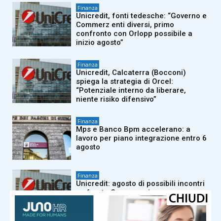
Finanza
Unicredit, fonti tedesche: “Governo e
Commerz enti diversi, primo
confronto con Orlopp possibile a
inizio agosto”
Finanza
Unicredit, Calcaterra (Bocconi)
spiega la strategia di Orcel:
“Potenziale interno da liberare,
niente risiko difensivo”
Finanza
Mps e Banco Bpm accelerano: a
lavoro per piano integrazione entro 6
agosto
Finanza
Unicredit: agosto di possibili incontri
su fronte Commerz, in corso
valutazioni su M&A domestico