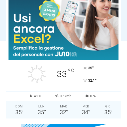
Finanza
Bce: David (Candriam), ‘Eurozona
debole, rischio recessione’
Carica altri
PISA
Cielo Sereno
°
35
°
C
33
°
32.1
48 %
0.5kmh
0 %
DOM
LUN
MAR
MER
GIO
35
°
35
°
32
°
34
°
35
°