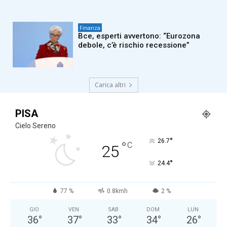
Finanza
Bce, esperti avvertono: “Eurozona
debole, c’è rischio recessione”
Carica altri
PISA
Cielo Sereno
°
26.7
°
C
25
°
24.4
77 %
0.8kmh
2 %
GIO
VEN
SAB
DOM
LUN
36
°
37
°
33
°
34
°
26
°