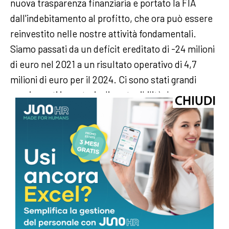
nuova trasparenza finanziaria e portato la FIA
dall'indebitamento al profitto, che ora può essere
reinvestito nelle nostre attività fondamentali.
Siamo passati da un deficit ereditato di -24 milioni
di euro nel 2021 a un risultato operativo di 4,7
milioni di euro per il 2024. Ci sono stati grandi
passi avanti in materia di sostenibilità, lavoro
normativo e garanzia del futuro dei nostri
campionati. Abbiamo ampliato la nostra rete.
Abbiamo aperto nuove opportunità per giovani
talenti, funzionari e membri in tutto il mondo,
rendendo la FIA una Federazione più globale e
inclusiva". (di Michele Antonelli) —
sportwebinfo@adnkronos.com (Web Info)