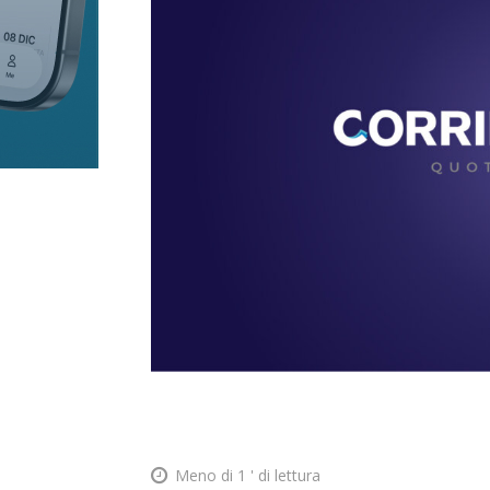
Meno di 1
' di lettura