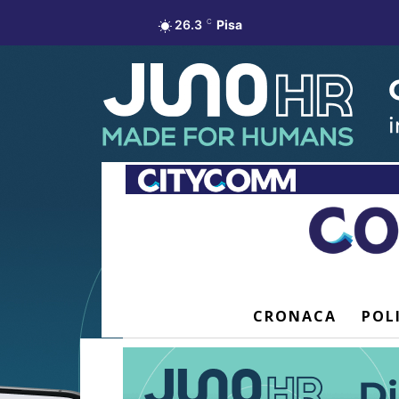
26.3
C
Pisa
CRONACA
POL