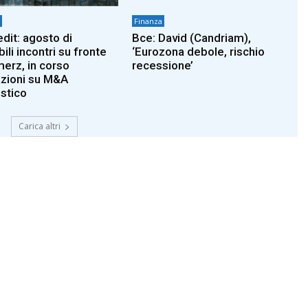
Finanza
edit: agosto di
Bce: David (Candriam),
ili incontri su fronte
‘Eurozona debole, rischio
rz, in corso
recessione’
azioni su M&A
stico
Carica altri