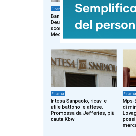
Finanza
Finanza
Banco Bpm, Barclays e
Borsa
Deutsche Bank alzano la
parità
scommessa su Piazza
(+0,1
Meda
Finanza
Finanza
Intesa Sanpaolo, ricavi e
Mps-B
utile battono le attese.
di mi
Promossa da Jefferies, più
Lovag
cauta Kbw
possi
merc