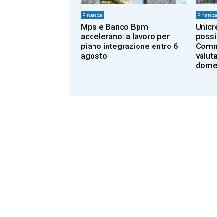
Finanza
Finanza
Mps e Banco Bpm
Unicr
accelerano: a lavoro per
possib
piano integrazione entro 6
Comme
agosto
valut
dome