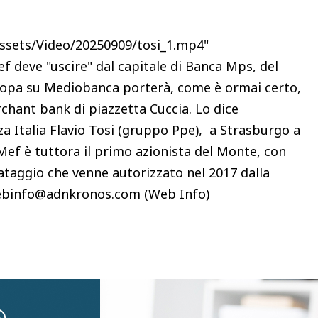
Assets/Video/20250909/tosi_1.mp4"
f deve "uscire" dal capitale di Banca Mps, del
l'opa su Mediobanca porterà, come è ormai certo,
rchant bank di piazzetta Cuccia. Lo dice
za Italia Flavio Tosi (gruppo Ppe), a Strasburgo a
l Mef è tuttora il primo azionista del Monte, con
lvataggio che venne autorizzato nel 2017 dalla
binfo@adnkronos.com (Web Info)