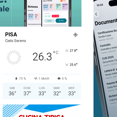
PISA
Cielo Sereno
°
27.8
°
C
26.3
°
25.6
73 %
1.6kmh
0 %
SAB
DOM
LUN
MAR
MER
36
°
37
°
33
°
32
°
33
°