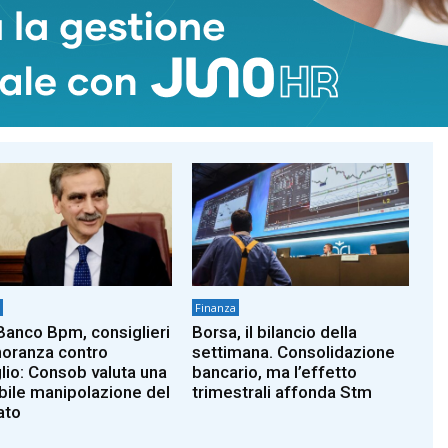
Finanza
: chiude poco sopra la
Prada accelera e apre
 Piazza Affari
nuovo ciclo crescita,
3%)
riflettori su Versace
Finanza
anco Bpm, consiglieri
Borsa, il bilancio della
noranza contro
settimana. Consolidazione
lio: Consob valuta una
bancario, ma l’effetto
bile manipolazione del
trimestrali affonda Stm
ato