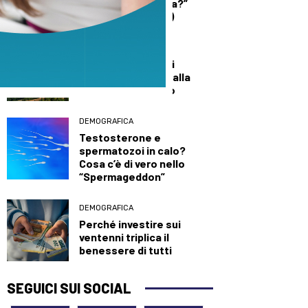
quando è un’offesa?”
(solo per le donne)
DALLA TOSCANA
Un’altra giornata di
incendi di bosco, dalla
Toscana al Mugello
DEMOGRAFICA
Testosterone e
spermatozoi in calo?
Cosa c’è di vero nello
“Spermageddon”
DEMOGRAFICA
Perché investire sui
ventenni triplica il
benessere di tutti
SEGUICI SUI SOCIAL