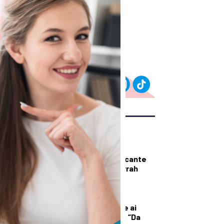
ULTIMI ARTICOLI
SPORT
Pisa, preso l’attaccante
esterno Ichem Ferrah
DEMOGRAFICA
Licia Colò risponde ai
commenti sull’età: “Da