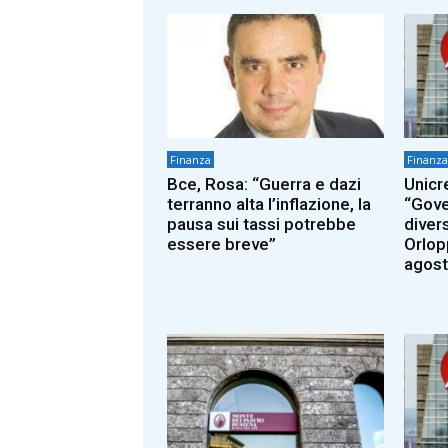
Finanza
Finanza
Bce, Rosa: “Guerra e dazi
Unicr
terranno alta l’inflazione, la
“Gove
pausa sui tassi potrebbe
diver
essere breve”
Orlopp
agost