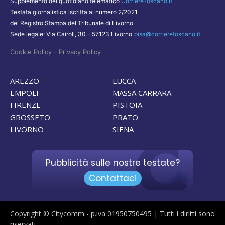
Supplemento del quotidiano telematico
CorriereToscano.it
Testata giornalistica iscritta al numero 2/2021
del Registro Stampa del Tribunale di Livorno
Sede legale: Via Cairoli, 30 - 57123 Livorno
pisa@corrieretoscano.it
-
Cookie Policy
Privacy Policy
AREZZO
LUCCA
EMPOLI
MASSA CARRARA
FIRENZE
PISTOIA
GROSSETO
PRATO
LIVORNO
SIENA
Pubblicità sulle nostre testate?
Contattaci
Copyright © Citycomm - p.iva 01950750495 | Tutti i diritti sono
riservati