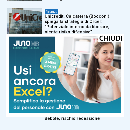
Finanza
Unicredit, Calcaterra (Bocconi)
spiega la strategia di Orcel:
“Potenziale interno da liberare,
niente risiko difensivo”
Finanza
Mps e Banco Bpm accelerano: a
lavoro per piano integrazione entro 6
agosto
Finanza
Unicredit: agosto di possibili incontri
su fronte Commerz, in corso
valutazioni su M&A domestico
Finanza
Bce: David (Candriam), ‘Eurozona
debole, rischio recessione’