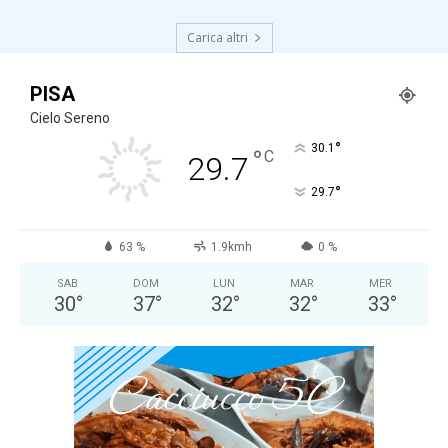
Carica altri
PISA
Cielo Sereno
°
30.1
°
C
29.7
°
29.7
63 %
1.9kmh
0 %
SAB
DOM
LUN
MAR
MER
30
°
37
°
32
°
32
°
33
°