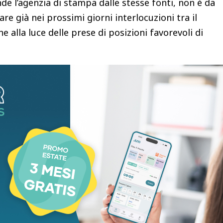
de l’agenzia di stampa dalle stesse fonti, non è da
e già nei prossimi giorni interlocuzioni tra il
alla luce delle prese di posizioni favorevoli di
.
gliendo sempre maggiore consenso da parte della
 con favore perché pone finalmente una questione
: la necessità di creare grandi gruppi bancari
re con i colossi americani e internazionali”,
, presidente dell’Associazione Italiana Banche
“non è soltanto una vicenda societaria”, ma
sibilità dell’Europa di costruire un mercato
aggio che, sottolinea, chiama in causa direttamente
ercato unico dei capitali.