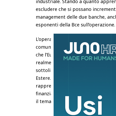
industriale. Stando a quanto appren
escludere che si possano incrementar
management delle due banche, anche 
esponenti della Bce sull’operazione
L’operazione, del resto, sta racco
comunità finanziaria. “Va guardata
che l’Europa rinvia da troppo tempo
realmente europei, capaci di compete
sottolinea all’Adnkronos Guido Rosa
Estere. Secondo Rosa, l’operazione 
rappresenta “un test sulla reale pos
finanziario più integrato”. Un pass
il tema dell’unione bancaria e del m