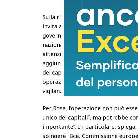
Sulla riuscita dell’operazione, il pr
invita alla prudenza: “La sua realiz
governo tedesco e dalla capacità di 
nazionale”. Rosa osserva come sia 
attenzione al destino di una banca 
aggiunge che “se l’Europa vuole dav
dei capitali deve accettare che anch
operazioni transfrontaliere, valutat
vigilanza, non solo secondo sensibili
Per Rosa, l’operazione non può esse
unico dei capitali”, ma potrebbe c
importante”. In particolare, spieg
spingere “Bce, Commissione europea