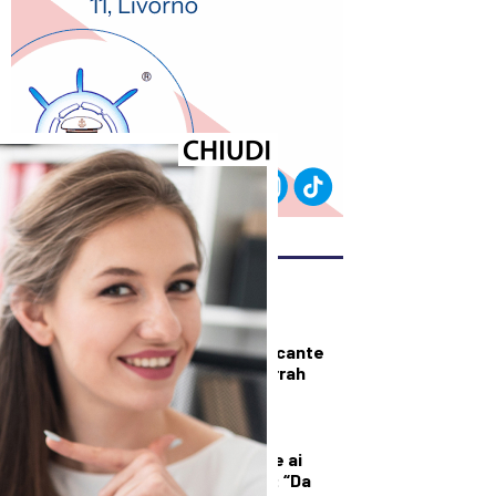
ULTIMI ARTICOLI
SPORT
Pisa, preso l’attaccante
esterno Ichem Ferrah
DEMOGRAFICA
Licia Colò risponde ai
commenti sull’età: “Da