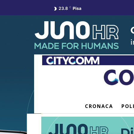
23.8
C
Pisa
CRONACA
POL