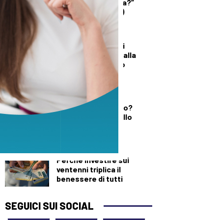
quando è un’offesa?”
(solo per le donne)
DALLA TOSCANA
Un’altra giornata di
incendi di bosco, dalla
Toscana al Mugello
DEMOGRAFICA
Testosterone e
spermatozoi in calo?
Cosa c’è di vero nello
“Spermageddon”
DEMOGRAFICA
Perché investire sui
ventenni triplica il
benessere di tutti
SEGUICI SUI SOCIAL