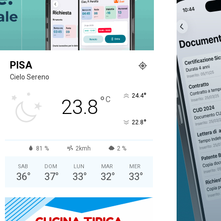
PISA
Cielo Sereno
°
24.4
°
C
23.8
°
22.8
81 %
2kmh
2 %
SAB
DOM
LUN
MAR
MER
36
°
37
°
33
°
32
°
33
°