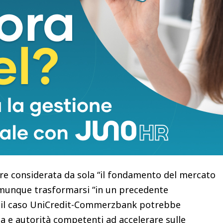
esidente dell’Associazione Italiana Banche Estere
zabilità dipenderà molto dall’atteggiamento del
superare resistenze di carattere politico e
“comprensibile che un governo guardi con
rilevante per il proprio sistema economico”, ma
vero parlare di unione bancaria e di mercato unico
e il settore bancario possa crescere attraverso
e secondo logiche industriali, di mercato e di
tà nazionali”.
re considerata da sola “il fondamento del mercato
omunque trasformarsi “in un precedente
a, il caso UniCredit-Commerzbank potrebbe
 e autorità competenti ad accelerare sulle