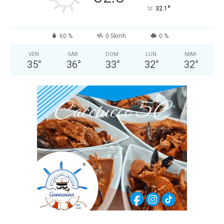
°
32.1
60 %
0.5kmh
0 %
VEN
SAB
DOM
LUN
MAR
35
°
36
°
33
°
32
°
32
°