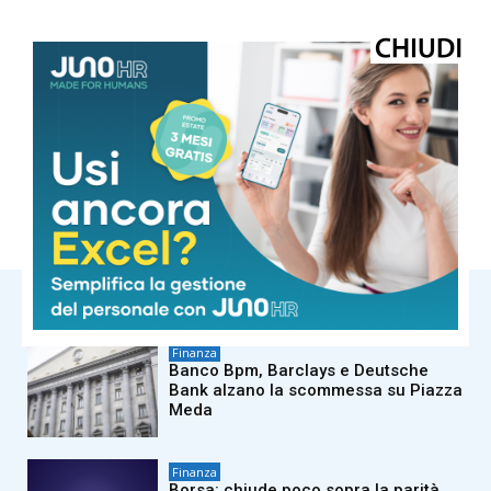
© Riproduzione riservata
TAGS
adnkronos
finanza
NOTIZIE CORRELATE
Finanza
Banco Bpm, Barclays e Deutsche
Bank alzano la scommessa su Piazza
Meda
Finanza
Borsa: chiude poco sopra la parità