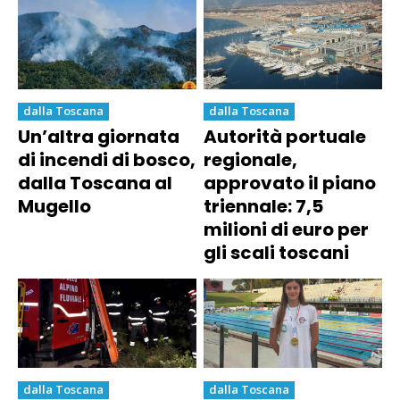
dalla Toscana
dalla Toscana
Un’altra giornata
Autorità portuale
di incendi di bosco,
regionale,
dalla Toscana al
approvato il piano
Mugello
triennale: 7,5
milioni di euro per
gli scali toscani
dalla Toscana
dalla Toscana