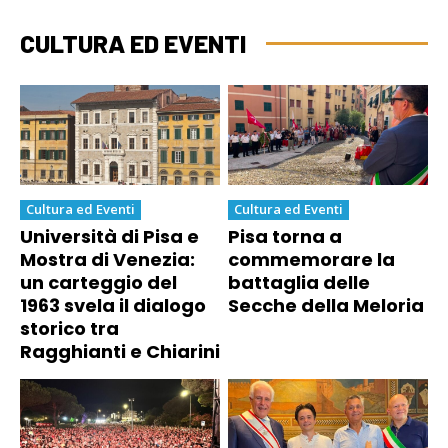
CULTURA ED EVENTI
Cultura ed Eventi
Cultura ed Eventi
Università di Pisa e
Pisa torna a
Mostra di Venezia:
commemorare la
un carteggio del
battaglia delle
1963 svela il dialogo
Secche della Meloria
storico tra
Ragghianti e Chiarini