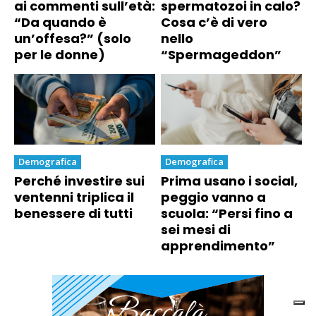
ai commenti sull’età:
spermatozoi in calo?
“Da quando è
Cosa c’è di vero
un’offesa?” (solo
nello
per le donne)
“Spermageddon”
Demografica
Demografica
Perché investire sui
Prima usano i social,
ventenni triplica il
peggio vanno a
benessere di tutti
scuola: “Persi fino a
sei mesi di
apprendimento”