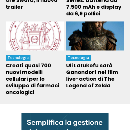
the Sword, il nuovo
Series: batteria da
trailer
7.500 mAh e display
da 6,9 pollici
Tecnologia
Tecnologia
Creati quasi 700
Uli Latukefu sarà
nuovi modelli
Ganondorf nel film
cellulari per lo
live-action di The
sviluppo di farmaci
Legend of Zelda
oncologici