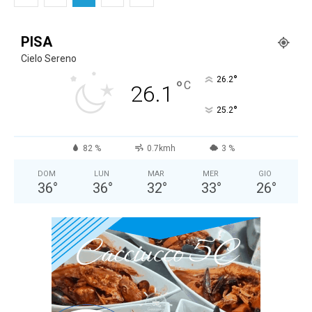
PISA
Cielo Sereno
°
26.2
°
C
26.1
°
25.2
82 %
0.7kmh
3 %
DOM
LUN
MAR
MER
GIO
36
°
36
°
32
°
33
°
26
°