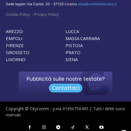
Sede legale: Via Cairoli, 30 - 57123 Livorno
pisa@corrieretoscano.it
-
Cookie Policy
Privacy Policy
AREZZO
LUCCA
EMPOLI
MASSA CARRARA
FIRENZE
PISTOIA
GROSSETO
PRATO
LIVORNO
SIENA
Pubblicità sulle nostre testate?
Contattaci
Copyright © Citycomm - p.iva 01950750495 | Tutti i diritti sono
riservati