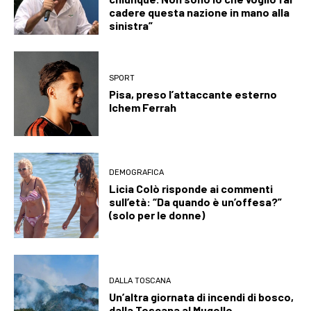
cadere questa nazione in mano alla
sinistra”
SPORT
Pisa, preso l’attaccante esterno
Ichem Ferrah
DEMOGRAFICA
Licia Colò risponde ai commenti
sull’età: “Da quando è un’offesa?”
(solo per le donne)
DALLA TOSCANA
Un’altra giornata di incendi di bosco,
dalla Toscana al Mugello