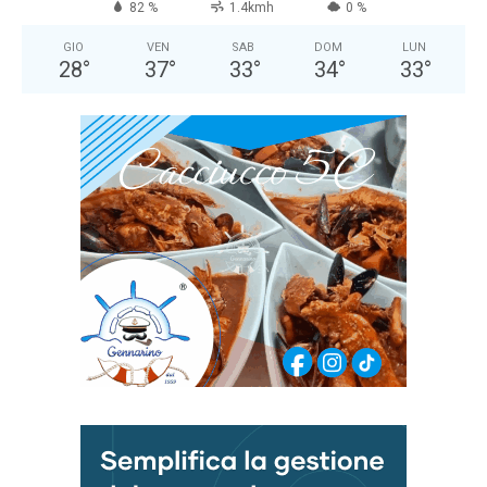
82 %
1.4kmh
0 %
GIO
VEN
SAB
DOM
LUN
28
°
37
°
33
°
34
°
33
°