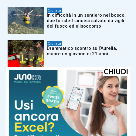
Cronaca
In difficoltà in un sentiero nel bosco,
due turiste francesi salvate da vigili
del fuoco ed elisoccorso
Cronaca
Drammatico scontro sull’Aurelia,
muore un giovane di 21 anni
Cronaca
Resta schiacciato mentre lavora a un
impianto fotovoltaico: grave operaio
Cronaca
Fiamme all’impianto di Gpl: ustionato
proprietario di un camper