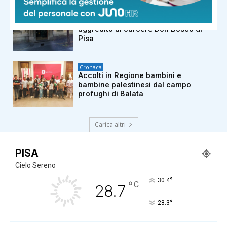
Cronaca
Agente di polizia penitenziaria
aggredito al carcere Don Bosco di
Pisa
Cronaca
Accolti in Regione bambini e
bambine palestinesi dal campo
profughi di Balata
Carica altri
PISA
Cielo Sereno
°
30.4
°
C
28.7
°
28.3