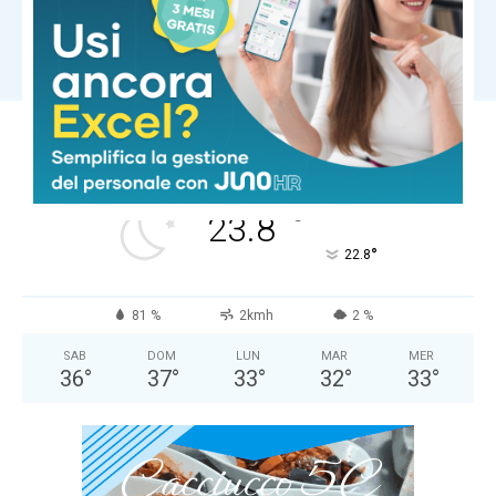
Pisa
Carica altri
PISA
Cielo Sereno
°
24.4
°
C
23.8
°
22.8
81 %
2kmh
2 %
SAB
DOM
LUN
MAR
MER
36
°
37
°
33
°
32
°
33
°