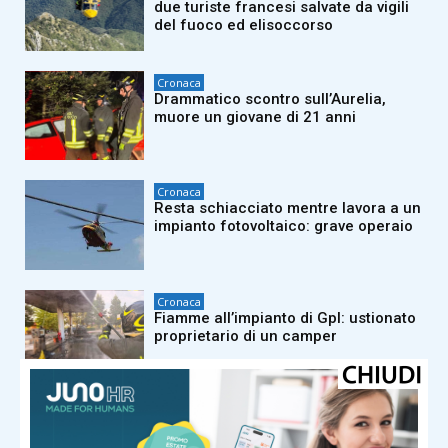
due turiste francesi salvate da vigili
del fuoco ed elisoccorso
Cronaca
Drammatico scontro sull’Aurelia,
muore un giovane di 21 anni
Cronaca
Resta schiacciato mentre lavora a un
impianto fotovoltaico: grave operaio
Cronaca
Fiamme all’impianto di Gpl: ustionato
proprietario di un camper
Cronaca
Agente di polizia penitenziaria
aggredito al carcere Don Bosco di