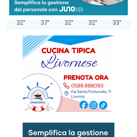
60 %
1.8kmh
3 %
SAB
DOM
LUN
MAR
MER
32
°
37
°
32
°
32
°
33
°