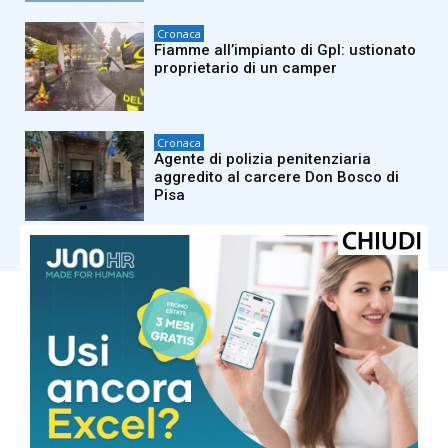
Cronaca
Fiamme all’impianto di Gpl: ustionato
proprietario di un camper
Cronaca
Agente di polizia penitenziaria
aggredito al carcere Don Bosco di
Pisa
Carica altri
PISA
Cielo Sereno
°
34.5
°
C
33.1
°
32