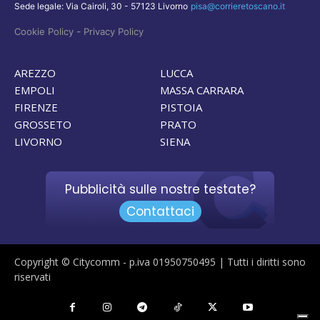
Sede legale: Via Cairoli, 30 - 57123 Livorno
pisa@corrieretoscano.it
-
Cookie Policy
Privacy Policy
AREZZO
LUCCA
EMPOLI
MASSA CARRARA
FIRENZE
PISTOIA
GROSSETO
PRATO
LIVORNO
SIENA
Pubblicità sulle nostre testate?
Contattaci
Copyright © Citycomm - p.iva 01950750495 | Tutti i diritti sono
riservati