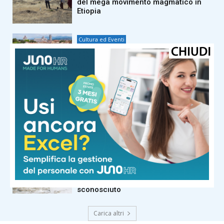
del mega movimento magmatico in
Etiopia
Cultura ed Eventi
L’Università di Pisa premiata dal
Circolo Filippo Mazzei per
l’accoglienza agli studenti
internazionali
Cultura ed Eventi
Protesi robotica, dalla Scuola
Sant’Anna una nuova interfaccia a
controllo magnetico per il ripristino
della cinestesia
Cultura ed Eventi
L’anello mancante del Sistema
solare: una pioggia di polveri
cosmiche svela un asteroide
sconosciuto
Carica altri