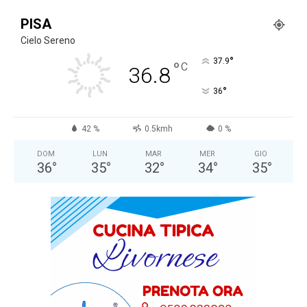
PISA
Cielo Sereno
°
37.9
°
C
36.8
°
36
42 %
0.5kmh
0 %
DOM
LUN
MAR
MER
GIO
36
°
35
°
32
°
34
°
35
°