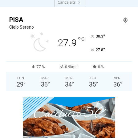
Carica altri
PISA
Cielo Sereno
°
30.3
°
C
27.9
°
27.8
77 %
0.9kmh
0 %
LUN
MAR
MER
GIO
VEN
29
°
36
°
34
°
35
°
36
°