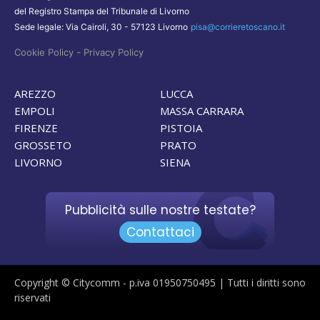
del Registro Stampa del Tribunale di Livorno
Sede legale: Via Cairoli, 30 - 57123 Livorno
pisa@corrieretoscano.it
-
Cookie Policy
Privacy Policy
AREZZO
LUCCA
EMPOLI
MASSA CARRARA
FIRENZE
PISTOIA
GROSSETO
PRATO
LIVORNO
SIENA
Pubblicità sulle nostre testate?
Contattaci
Copyright © Citycomm - p.iva 01950750495 | Tutti i diritti sono
riservati