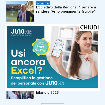
Economia
L’obiettivo della Regione: “Tornare a
rendere l’Arno pienamente fruibile”
Economia
Ricerca e innovazione, la Toscana
blinda i suoi giovani: 70 milioni
investiti nei Dottorati Pegaso
Economia
Pisa rilancia la ‘Carta Spesa’, aiuti
fino a 300 euro
Economia
Ricavi oltre gli 8 milioni di euro per la
Sogefarm Cascina: ottimi risultati dal
bilancio 2025