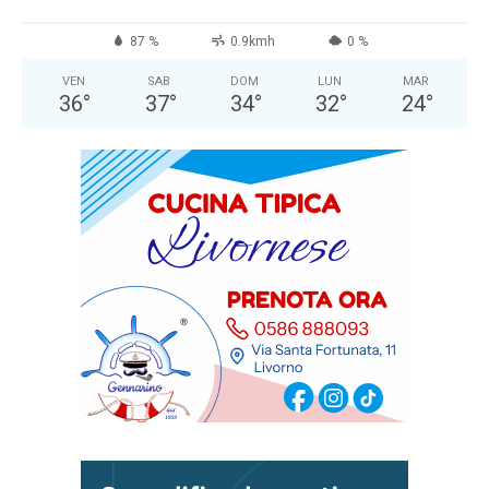
87 %
0.9kmh
0 %
VEN
SAB
DOM
LUN
MAR
36
°
37
°
34
°
32
°
24
°