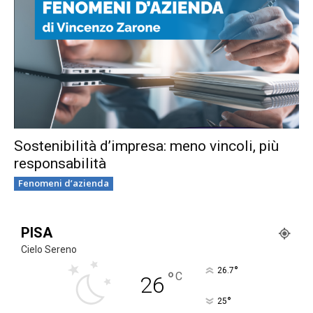
Sostenibilità d’impresa: meno vincoli, più
responsabilità
Fenomeni d’azienda
PISA
Cielo Sereno
°
26.7
°
C
26
°
25