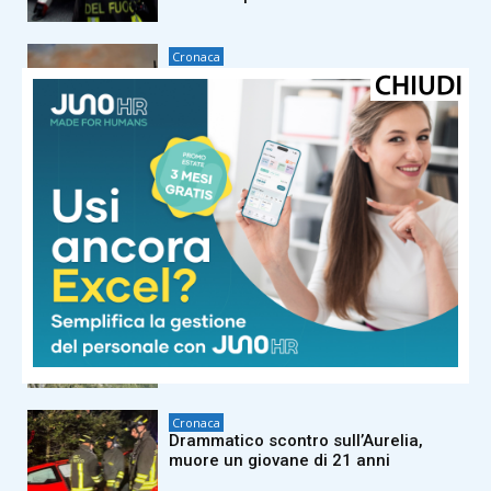
Cronaca
Incendi sul Monte Faeta: dal
Consiglio regionale in arrivo 150mila
euro per il ripristino dei boschi
Cronaca
Terremoto a Pisa, riunita l’Unità di
crisi regionale: nessun danno
segnalato, verifiche in corso su treni
e ospedali
Cronaca
In difficoltà in un sentiero nel bosco,
due turiste francesi salvate da vigili
del fuoco ed elisoccorso
Cronaca
Drammatico scontro sull’Aurelia,
muore un giovane di 21 anni