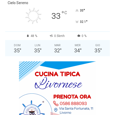
Cielo Sereno
°
35
°
C
33
°
32.1
48 %
0.5kmh
0 %
DOM
LUN
MAR
MER
GIO
35
°
35
°
32
°
34
°
35
°