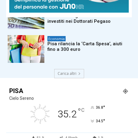
Economia
Ricerca e innovazione, la Toscana
blinda i suoi giovani: 70 milioni
investiti nei Dottorati Pegaso
Economia
Pisa rilancia la ‘Carta Spesa’, aiuti
fino a 300 euro
Carica altri
PISA
Cielo Sereno
°
36.8
°
C
35.2
°
34.5
51 %
4.9kmh
1 %