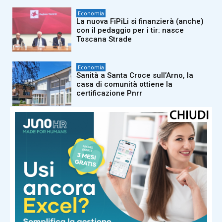
Economia
La nuova FiPiLi si finanzierà (anche)
con il pedaggio per i tir: nasce
Toscana Strade
Economia
Sanità a Santa Croce sull’Arno, la
casa di comunità ottiene la
certificazione Pnrr
Economia
Comprensorio del Cuoio, crisi senza
precedenti: oltre 800 lavoratori in
cassa integrazione
Economia
L’obiettivo della Regione: “Tornare a
rendere l’Arno pienamente fruibile”