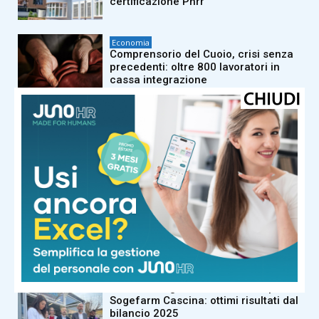
certificazione Pnrr
Economia
Comprensorio del Cuoio, crisi senza
precedenti: oltre 800 lavoratori in
cassa integrazione
Economia
L’obiettivo della Regione: “Tornare a
rendere l’Arno pienamente fruibile”
Economia
Ricerca e innovazione, la Toscana
blinda i suoi giovani: 70 milioni
investiti nei Dottorati Pegaso
Economia
Ricavi oltre gli 8 milioni di euro per la
Sogefarm Cascina: ottimi risultati dal
bilancio 2025