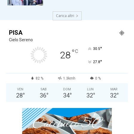
Carica altri
PISA
Cielo Sereno
°
30.5
°
C
28
°
27.8
82 %
1.3kmh
0 %
VEN
SAB
DOM
LUN
MAR
28
°
36
°
34
°
32
°
32
°